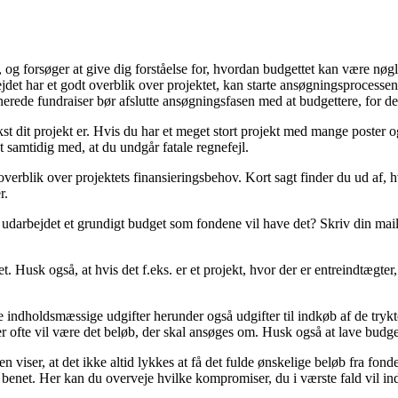
e, og forsøger at give dig forståelse for, hvordan budgettet kan være nøglen
rbejdet har et godt overblik over projektet, kan starte ansøgningsproce
rede fundraiser bør afslutte ansøgningsfasen med at budgettere, for derv
t dit projekt er. Hvis du har et meget stort projekt med mange poster og 
t samtidig med, at du undgår fatale regnefejl.
overblik over projektets finansieringsbehov. Kort sagt finder du ud af, 
r.
udarbejdet et grundigt budget som fondene vil have det? Skriv din mail
t. Husk også, at hvis det f.eks. er et projekt, hvor der er entreindtægte
e indholdsmæssige udgifter herunder også udgifter til indkøb af de trykte
der ofte vil være det beløb, der skal ansøges om. Husk også at lave bud
 viser, at det ikke altid lykkes at få det fulde ønskelige beløb fra fonde
l benet. Her kan du overveje hvilke kompromiser, du i værste fald vil indg