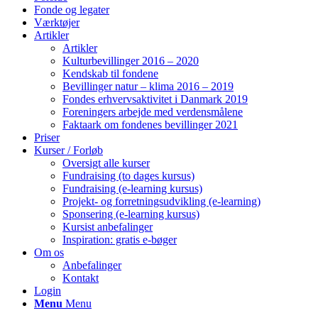
Fonde og legater
Værktøjer
Artikler
Artikler
Kulturbevillinger 2016 – 2020
Kendskab til fondene
Bevillinger natur – klima 2016 – 2019
Fondes erhvervsaktivitet i Danmark 2019
Foreningers arbejde med verdensmålene
Faktaark om fondenes bevillinger 2021
Priser
Kurser / Forløb
Oversigt alle kurser
Fundraising (to dages kursus)
Fundraising (e-learning kursus)
Projekt- og forretningsudvikling (e-learning)
Sponsering (e-learning kursus)
Kursist anbefalinger
Inspiration: gratis e-bøger
Om os
Anbefalinger
Kontakt
Login
Menu
Menu