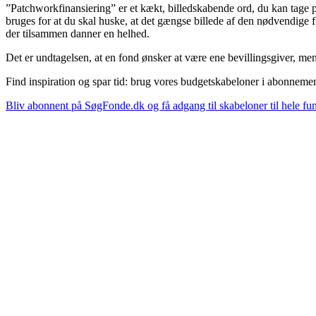
”Patchworkfinansiering” er et kækt, billedskabende ord, du kan tage 
bruges for at du skal huske, at det gængse billede af den nødvendige f
der tilsammen danner en helhed.
Det er undtagelsen, at en fond ønsker at være ene bevillingsgiver, m
Find inspiration og spar tid: brug vores budgetskabeloner i abonnem
Bliv abonnent på SøgFonde.dk og få adgang til skabeloner til hele fun