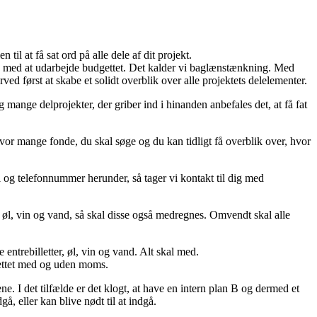
 til at få sat ord på alle dele af dit projekt.
ssen med at udarbejde budgettet. Det kalder vi baglænstænkning. Med
ed først at skabe et solidt overblik over alle projektets delelementer.
mange delprojekter, der griber ind i hinanden anbefales det, at få fat
hvor mange fonde, du skal søge og du kan tidligt få overblik over, hvor
 og telefonnummer herunder, så tager vi kontakt til dig med
r, øl, vin og vand, så skal disse også medregnes. Omvendt skal alle
 entrebilletter, øl, vin og vand. Alt skal med.
gettet med og uden moms.
ne. I det tilfælde er det klogt, at have en intern plan B og dermed et
å, eller kan blive nødt til at indgå.