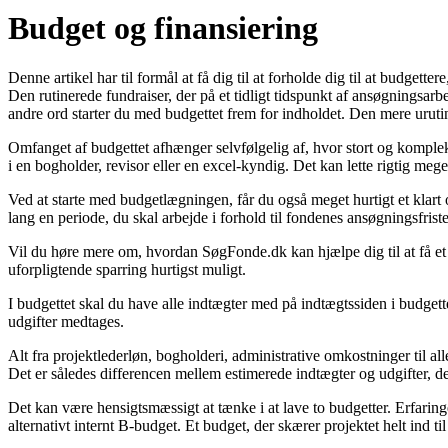
Budget og finansiering
Denne artikel har til formål at få dig til at forholde dig til at budgetter
Den rutinerede fundraiser, der på et tidligt tidspunkt af ansøgningsa
andre ord starter du med budgettet frem for indholdet. Den mere urutine
Omfanget af budgettet afhænger selvfølgelig af, hvor stort og kompleks
i en bogholder, revisor eller en excel-kyndig. Det kan lette rigtig mege
Ved at starte med budgetlægningen, får du også meget hurtigt et klart 
lang en periode, du skal arbejde i forhold til fondenes ansøgningsfriste
Vil du høre mere om, hvordan SøgFonde.dk kan hjælpe dig til at få et 
uforpligtende sparring hurtigst muligt.
I budgettet skal du have alle indtægter med på indtægtssiden i budgette
udgifter medtages.
Alt fra projektlederløn, bogholderi, administrative omkostninger til all
Det er således differencen mellem estimerede indtægter og udgifter, 
Det kan være hensigtsmæssigt at tænke i at lave to budgetter. Erfaringen
alternativt internt B-budget. Et budget, der skærer projektet helt ind ti