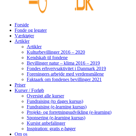
Forside
Fonde og legater
Værktøjer
Artikler
Artikler
Kulturbevillinger 2016 – 2020
Kendskab til fondene
Bevillinger natur – klima 2016 – 2019
Fondes erhvervsaktivitet i Danmark 2019
Foreningers arbejde med verdensmålene
Faktaark om fondenes bevillinger 2021
Priser
Kurser / Forløb
Oversigt alle kurser
Fundraising (to dages kursus)
Fundraising (e-learning kursus)
Projekt- og forretningsudvikling (e-learning)
Sponsering (e-learning kursus)
Kursist anbefalinger
Inspiration: gratis e-bøger
Om os