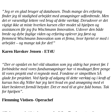
”Jeg er en glad bruger af databasen. Trods mange års erfaring
finder jeg til stadighed arbejdet med ansøgninger udfordrende. Men
det er væsentligt lettere ved brug af dette værktøj. Derudover er det
vigtigt ikke at miste hverken kursen eller modet så hjælpen og
assistancen får jeg fra Wischmann Innovation. Udover den både
brede og dybe faglige viden og erfaring oplever jeg først og
fremmest Wischmann Innovation som et firma, hvor hjertet er med i
arbejdet – og mange tak for det!”
Karen Havskov Jensen - ET4U
“Der er opstået en hel vild situation som jeg aldrig har prøvet før. I
forbindelse med vores fundsansøgninger har vi modtaget flere penge
til vores projekt end vi regnede med. Fondene er simpelthen SÅ
glade for projektet. Ved hjælp af adgang til dette værktøj og i kraft af
kursus hos dig Niller har jeg lært hvad en god ansøgning med et
klart beskrevet formål betyder. Det er med til at give fuld bonus. Tak
for hjælpen”.
Flemming Vistisen- Operachef