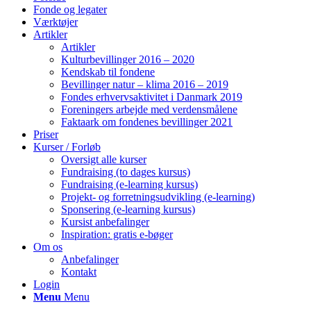
Fonde og legater
Værktøjer
Artikler
Artikler
Kulturbevillinger 2016 – 2020
Kendskab til fondene
Bevillinger natur – klima 2016 – 2019
Fondes erhvervsaktivitet i Danmark 2019
Foreningers arbejde med verdensmålene
Faktaark om fondenes bevillinger 2021
Priser
Kurser / Forløb
Oversigt alle kurser
Fundraising (to dages kursus)
Fundraising (e-learning kursus)
Projekt- og forretningsudvikling (e-learning)
Sponsering (e-learning kursus)
Kursist anbefalinger
Inspiration: gratis e-bøger
Om os
Anbefalinger
Kontakt
Login
Menu
Menu