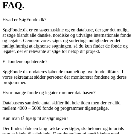
FAQ.
Hvad er SøgFonde.dk?
SøgFonde.dk er en søgemaskine og en database, der gør det muligt
at søge blandt alle danske, nordiske og udvalgte internationale fonde
og legater. Gennem vores søge- og sorteringsmuligheder er det
muligt hurtigt at afgrænse søgningen, så du kun finder de fonde og
legater, der er relevante at søge for netop dit projekt.
Er fondene opdaterede?
SøgFonde.dk opdateres løbende manuelt og nye fonde tilføres. I
vores sekretariat sidder personer der monitorerer fondene og deres
programmer.
Hvor mange fonde og legater rummer databasen?
Databasens samlede antal skifter lidt hele tiden men der er altid
mellem 4000 – 5000 fonde og programmer tilgængelige.
Kan man få hjælp til ansøgningen?
Der findes både en lang række værktøjer, skabeloner og tutorials
som er hjælp til selvhjælp. Derudover kan vi også hjælpe med