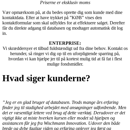
Priserne er eksklusiv moms
Vær opmærksom på, at du bedes oprette dig som kunde med dine
kontaktdata. Efter at have trykket på ”KØB” vises den
kontaktformular som skal udfyldes for at effektuere salget. Derefter
får du direkte adgang til databasen og modtager automatisk dit log
in.
ENTERPRISE:
Vi skræddersyer et tilbud fuldstændigt ud fra dine behov. Kontakt os
herunder, så ringer vi dig op til en uforpligtende sparring på,
hvordan vi kan hjælpe jer til på kortest mulig tid at få fat i flest
mulige fondsmidler.
Hvad siger kunderne?
”Jeg er en glad bruger af databasen. Trods mange års erfaring
finder jeg til stadighed arbejdet med ansøgninger udfordrende. Men
det er væsentligt lettere ved brug af dette værktøj. Derudover er det
vigtigt ikke at miste hverken kursen eller modet så hjælpen og
assistancen får jeg fra Wischmann Innovation. Udover den både
brede og dybe faglige viden og erfaring oplever jeg først og