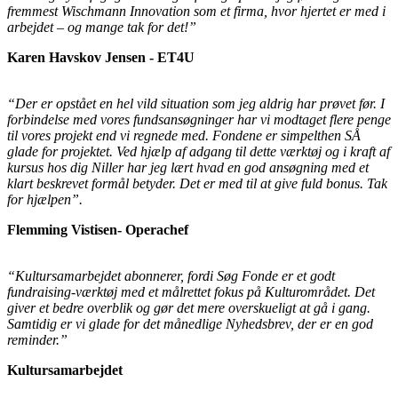
fremmest Wischmann Innovation som et firma, hvor hjertet er med i
arbejdet – og mange tak for det!”
Karen Havskov Jensen - ET4U
“Der er opstået en hel vild situation som jeg aldrig har prøvet før. I
forbindelse med vores fundsansøgninger har vi modtaget flere penge
til vores projekt end vi regnede med. Fondene er simpelthen SÅ
glade for projektet. Ved hjælp af adgang til dette værktøj og i kraft af
kursus hos dig Niller har jeg lært hvad en god ansøgning med et
klart beskrevet formål betyder. Det er med til at give fuld bonus. Tak
for hjælpen”.
Flemming Vistisen- Operachef
“Kultursamarbejdet abonnerer, fordi Søg Fonde er et godt
fundraising-værktøj med et målrettet fokus på Kulturområdet. Det
giver et bedre overblik og gør det mere overskueligt at gå i gang.
Samtidig er vi glade for det månedlige Nyhedsbrev, der er en god
reminder.”
Kultursamarbejdet