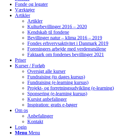
Fonde og legater
Værktøjer
Artikler
Artikler
Kulturbevillinger 2016 – 2020
Kendskab til fondene
Bevillinger natur – klima 2016 – 2019
Fondes erhvervsaktivitet i Danmark 2019
Foreningers arbejde med verdensmålene
Faktaark om fondenes bevillinger 2021
Priser
Kurser / Forløb
Oversigt alle kurser
Fundraising (to dages kursus)
Fundraising (e-learning kursus)
Projekt- og forretningsudvikling (e-learning)
Sponsering (e-learning kursus)
Kursist anbefalinger
Inspiration: gratis e-bøger
Om os
Anbefalinger
Kontakt
Login
Menu
Menu