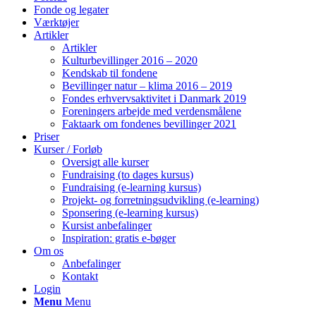
Fonde og legater
Værktøjer
Artikler
Artikler
Kulturbevillinger 2016 – 2020
Kendskab til fondene
Bevillinger natur – klima 2016 – 2019
Fondes erhvervsaktivitet i Danmark 2019
Foreningers arbejde med verdensmålene
Faktaark om fondenes bevillinger 2021
Priser
Kurser / Forløb
Oversigt alle kurser
Fundraising (to dages kursus)
Fundraising (e-learning kursus)
Projekt- og forretningsudvikling (e-learning)
Sponsering (e-learning kursus)
Kursist anbefalinger
Inspiration: gratis e-bøger
Om os
Anbefalinger
Kontakt
Login
Menu
Menu