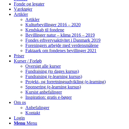
Fonde og legater
Værktøjer
Artikler
Artikler
Kulturbevillinger 2016 – 2020
Kendskab til fondene
Bevillinger natur – klima 2016 – 2019
Fondes erhvervsaktivitet i Danmark 2019
Foreningers arbejde med verdensmålene
Faktaark om fondenes bevillinger 2021
Priser
Kurser / Forløb
Oversigt alle kurser
Fundraising (to dages kursus)
Fundraising (e-learning kursus)
Projekt- og forretningsudvikling (e-learning)
Sponsering (e-learning kursus)
Kursist anbefalinger
Inspiration: gratis e-bøger
Om os
Anbefalinger
Kontakt
Login
Menu
Menu