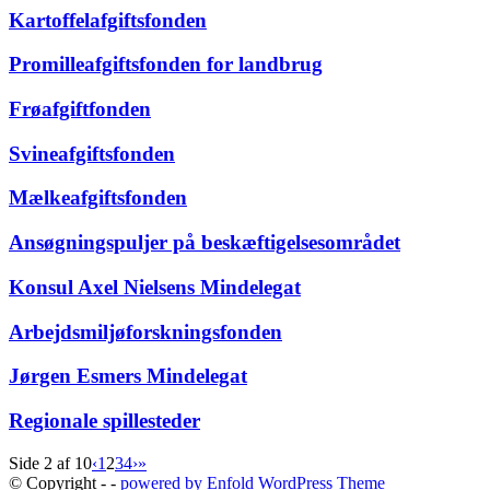
Kartoffelafgiftsfonden
Promilleafgiftsfonden for landbrug
Frøafgiftfonden
Svineafgiftsfonden
Mælkeafgiftsfonden
Ansøgningspuljer på beskæftigelsesområdet
Konsul Axel Nielsens Mindelegat
Arbejdsmiljøforskningsfonden
Jørgen Esmers Mindelegat
Regionale spillesteder
Side 2 af 10
‹
1
2
3
4
›
»
© Copyright -
-
powered by Enfold WordPress Theme