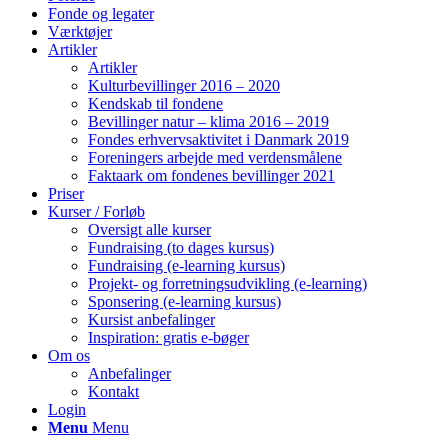
Fonde og legater
Værktøjer
Artikler
Artikler
Kulturbevillinger 2016 – 2020
Kendskab til fondene
Bevillinger natur – klima 2016 – 2019
Fondes erhvervsaktivitet i Danmark 2019
Foreningers arbejde med verdensmålene
Faktaark om fondenes bevillinger 2021
Priser
Kurser / Forløb
Oversigt alle kurser
Fundraising (to dages kursus)
Fundraising (e-learning kursus)
Projekt- og forretningsudvikling (e-learning)
Sponsering (e-learning kursus)
Kursist anbefalinger
Inspiration: gratis e-bøger
Om os
Anbefalinger
Kontakt
Login
Menu
Menu