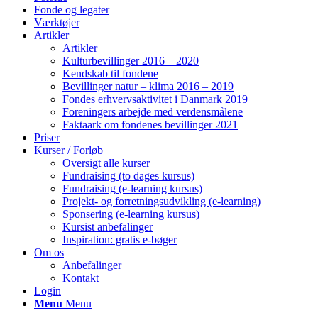
Fonde og legater
Værktøjer
Artikler
Artikler
Kulturbevillinger 2016 – 2020
Kendskab til fondene
Bevillinger natur – klima 2016 – 2019
Fondes erhvervsaktivitet i Danmark 2019
Foreningers arbejde med verdensmålene
Faktaark om fondenes bevillinger 2021
Priser
Kurser / Forløb
Oversigt alle kurser
Fundraising (to dages kursus)
Fundraising (e-learning kursus)
Projekt- og forretningsudvikling (e-learning)
Sponsering (e-learning kursus)
Kursist anbefalinger
Inspiration: gratis e-bøger
Om os
Anbefalinger
Kontakt
Login
Menu
Menu