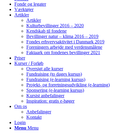
Fonde og legater
Værktøjer
Artikler
Artikler
Kulturbevillinger 2016 – 2020
Kendskab til fondene
Bevillinger natur – klima 2016 – 2019
Fondes erhvervsaktivitet i Danmark 2019
Foreningers arbejde med verdensmålene
Faktaark om fondenes bevillinger 2021
Priser
Kurser / Forløb
Oversigt alle kurser
Fundraising (to dages kursus)
Fundraising (e-learning kursus)
Projekt- og forretningsudvikling (e-learning)
Sponsering (e-learning kursus)
Kursist anbefalinger
Inspiration: gratis e-bøger
Om os
Anbefalinger
Kontakt
Login
Menu
Menu